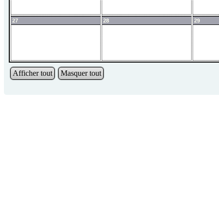
27
28
29
Afficher tout
Masquer tout