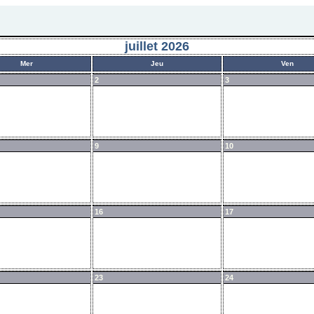
juillet 2026
Mer
Jeu
Ven
2
3
9
10
16
17
23
24