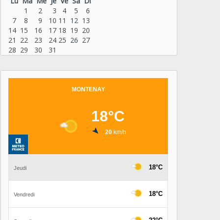
Lu
Ma
Me
Je
Ve
Sa
Di
1
2
3
4
5
6
7
8
9
10
11
12
13
14
15
16
17
18
19
20
21
22
23
24
25
26
27
28
29
30
31