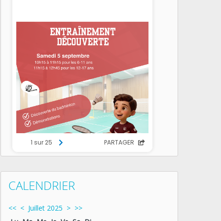
CALENDRIER
<<
<
Juillet 2025
>
>>